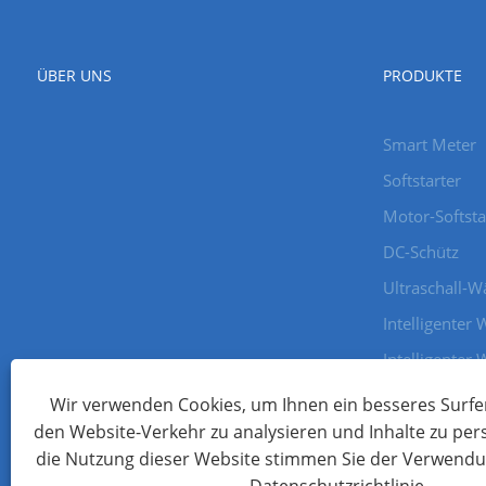
ÜBER UNS
PRODUKTE
Smart Meter
Softstarter
Motor-Softsta
DC-Schütz
Ultraschall-
Intelligenter
Intelligenter 
Intelligenter 
Wir verwenden Cookies, um Ihnen ein besseres Surfer
den Website-Verkehr zu analysieren und Inhalte zu per
die Nutzung dieser Website stimmen Sie der Verwendu
Copyright © 2023 Wenzhou Xinkong Imp&exp Co.,Ltd. - Softstar