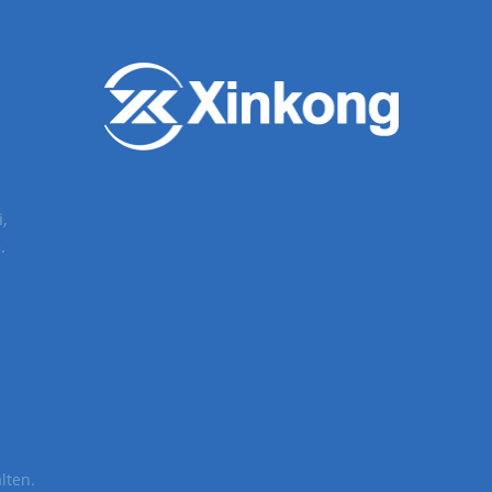
,
.
lten.