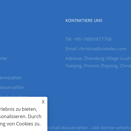
KONTAKTIERE UNS
Tel: +86-18806877768
Email: christine@xinkelec.com
rter
Adresse: Zhendong Village Liushi
Yueqing, Provinz Zhejiang, China
Wärmezähler
 Wasserzähler
Wechselrichter
X
Leistungsschalterschalter
lebnis zu bieten,
sonalisieren. Durch
ng von Cookies zu.
ter, Wasserzähler, Ultraschall-Wasserzähler – Alle Rechte vorbeha